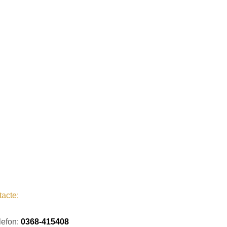
acte:
lefon:
0368-415408