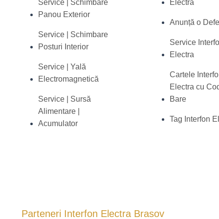
Service | Schimbare
Electra
Panou Exterior
Anunță o Defe
Service | Schimbare
Service Interf
Posturi Interior
Electra
Service | Yală
Cartele Interf
Electromagnetică
Electra cu Co
Service | Sursă
Bare
Alimentare |
Tag Interfon E
Acumulator
Parteneri Interfon Electra Brasov