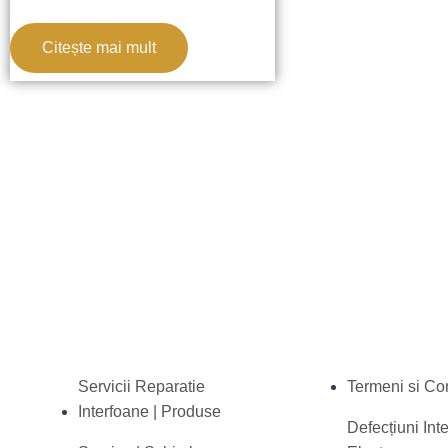
0
din
5
Citește mai mult
Servicii Reparatie
Termeni si Con
Interfoane | Produse
Defecțiuni Int