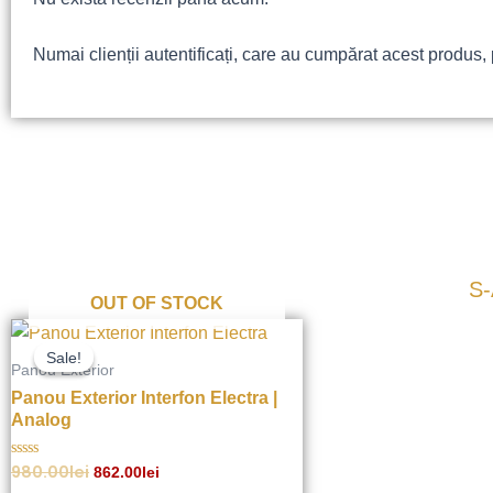
Numai clienții autentificați, care au cumpărat acest produs, 
S-
OUT OF STOCK
Prețul
Prețul
inițial
curent
Sale!
Sale!
a
este:
Panou Exterior
fost:
862.00lei.
Panou Exterior Interfon Electra |
980.00lei.
Analog
980.00
lei
Evaluat
862.00
lei
la