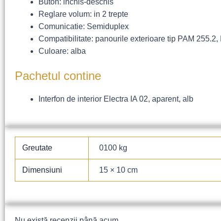
Buton: inchis-deschis
Reglare volum: in 2 trepte
Comunicatie: Semiduplex
Compatibilitate: panourile exterioare tip PAM 255.
Culoare: alba
Pachetul contine
Interfon de interior Electra IA 02, aparent, alb
Greutate
0100 kg
Dimensiuni
15 × 10 cm
Nu există recenzii până acum.