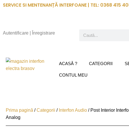
Skip
SERVICE SI MENTENANȚĂ INTERFOANE | TEL: 0368 415 40
to
content
Search
Autentificare | Înregistrare
ACASĂ ?
CATEGORII
S
CONTUL MEU
Prima pagină
/
Categorii
/
Interfon Audio
/ Post Interior Interf
Analog