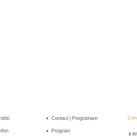
Cont
ditii
Contact | Programare
erfon
Program
📱te