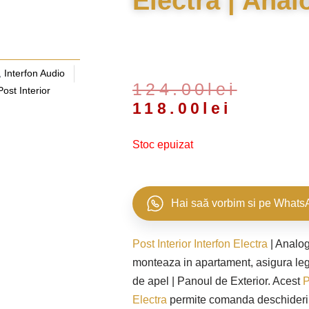
Electra | Anal
,
Interfon Audio
Prețul
Prețul
124.00
lei
Post Interior
inițial
curent
118.00
lei
a
este:
fost:
118.00lei.
Stoc epuizat
124.00lei.
Hai saă vorbim si pe Whats
Post Interior Interfon Electra
| Analog
monteaza in apartament, asigura le
de apel | Panoul de Exterior. Acest
P
Electra
permite comanda deschiderii