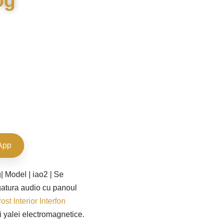
og
App
| Model | iao2 | Se
gatura audio cu panoul
ost Interior Interfon
 yalei electromagnetice.