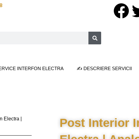
8
F
a
Search
c
e
b
ERVICE INTERFON ELECTRA
✍️ DESCRIERE SERVICII
o
o
k
on Electra |
Post Interior 