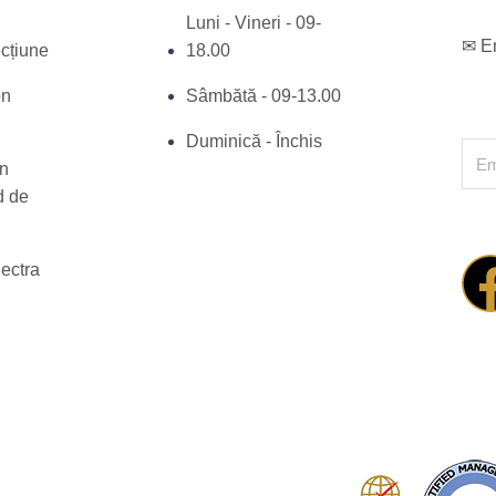
Luni - Vineri - 09-
✉ E
cțiune
18.00
on
Sâmbătă - 09-13.00
Duminică - Închis
Ema
on
d de
lectra