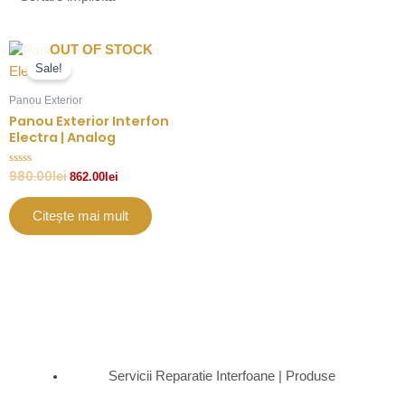
Prețul
Prețul
OUT OF STOCK
inițial
curent
Sale!
a
este:
fost:
862.00lei.
Panou Exterior
980.00lei.
Panou Exterior Interfon
Electra | Analog
Evaluat
980.00
lei
862.00
lei
la
0
din
Citește mai mult
5
Servicii Reparatie Interfoane | Produse