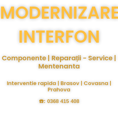
MODERNIZAR
INTERFON
Componente | Reparații - Service |
Mentenanta
Interventie rapida | Brasov | Covasna |
Prahova
☎️: 0368 415 408