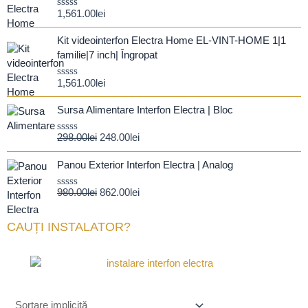
1,561.00
lei
Evaluat
la
0
Kit videointerfon Electra Home EL-VINT-HOME 1|1
din
5
familie|7 inch| Îngropat
1,561.00
lei
Evaluat
la
Prețul
Prețul
0
Sursa Alimentare Interfon Electra | Bloc
din
inițial
curent
5
a
este:
298.00
lei
248.00
lei
Evaluat
fost:
248.00lei.
la
Prețul
Prețul
0
298.00lei.
Panou Exterior Interfon Electra | Analog
din
inițial
curent
5
a
este:
980.00
lei
862.00
lei
Evaluat
fost:
862.00lei.
la
0
980.00lei.
din
CAUȚI INSTALATOR?
5