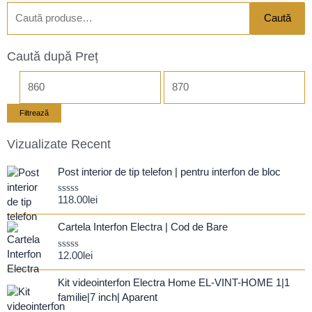
Caută
Caută
după:
Caută după Preț
Preț
Preț
minim
maxim
Filtrează
Vizualizate Recent
Post interior de tip telefon | pentru interfon de bloc
118.00
lei
Evaluat
la
0
Cartela Interfon Electra | Cod de Bare
din
5
12.00
lei
Evaluat
la
0
Kit videointerfon Electra Home EL-VINT-HOME 1|1
din
5
familie|7 inch| Aparent